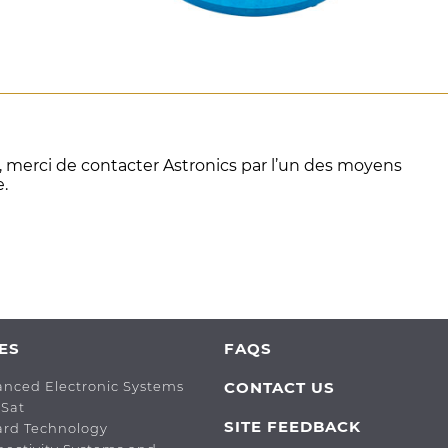
, merci de contacter Astronics par l’un des moyens
e.
ES
FAQS
anced Electronic Systems
CONTACT US
oSat
SITE FEEDBACK
lard Technology